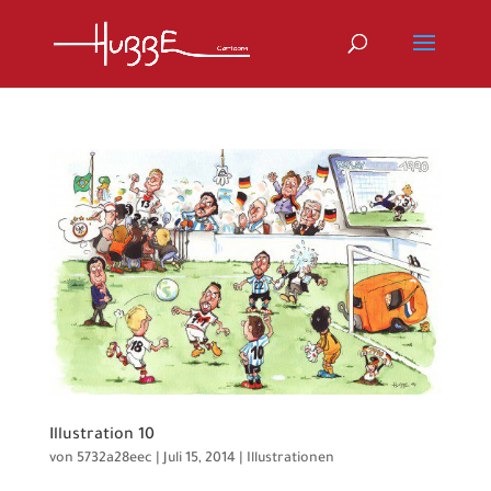
Illustration 10
von
5732a28eec
|
Juli 15, 2014
|
Illustrationen