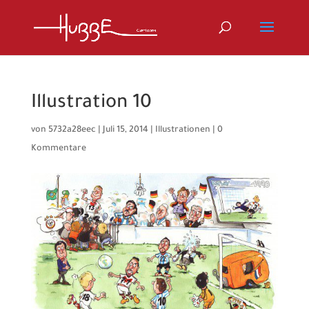
Illustration 10
von
5732a28eec
|
Juli 15, 2014
|
Illustrationen
|
0
Kommentare