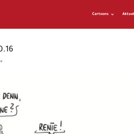
Cartoons
Aktuel
0.16
re