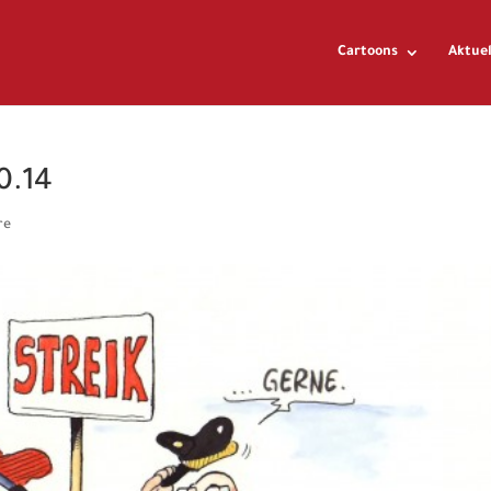
Cartoons
Aktuel
0.14
re