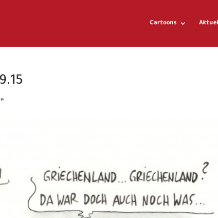
Cartoons
Aktuel
9.15
re