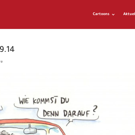
Cartoons
Aktuel
9.14
re