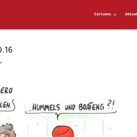
Cartoons
Aktuel
0.16
e