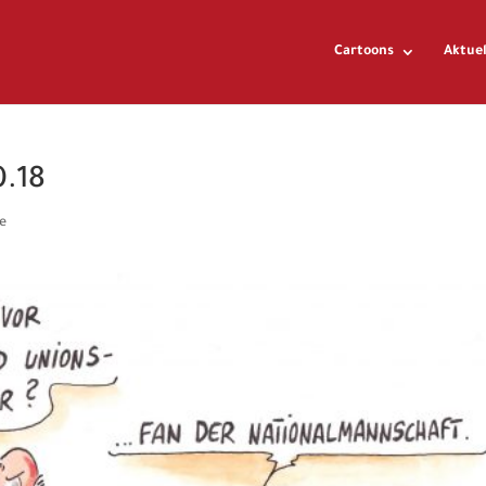
Cartoons
Aktuel
0.18
e