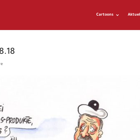
Cartoons
Aktuel
8.18
re