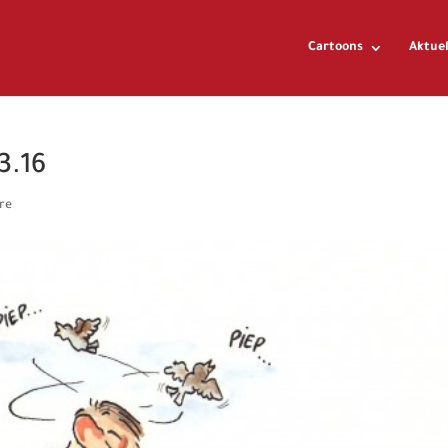
Cartoons
Aktuel
3.16
re