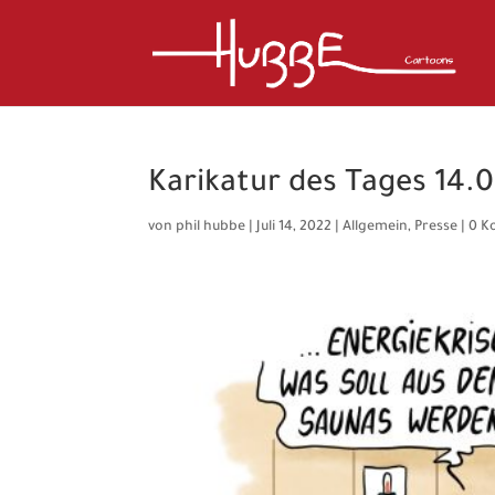
Karikatur des Tages 14.0
von
phil hubbe
|
Juli 14, 2022
|
Allgemein
,
Presse
|
0 K