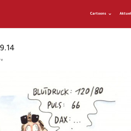
Cartoons
Aktuel
9.14
re