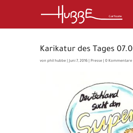
Karikatur des Tages 07.0
von
phil hubbe
|
Juni 7, 2016
|
Presse
|
0 Kommentare