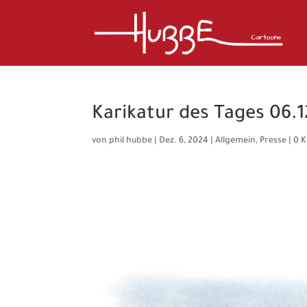
Karikatur des Tages 06.1
von
phil hubbe
|
Dez. 6, 2024
|
Allgemein
,
Presse
|
0 