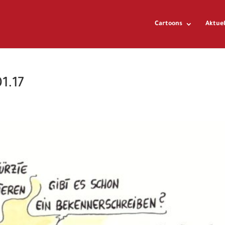
Cartoons
Aktuel
1.17
e