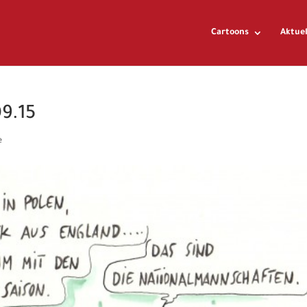
Cartoons
Aktuel
09.15
e