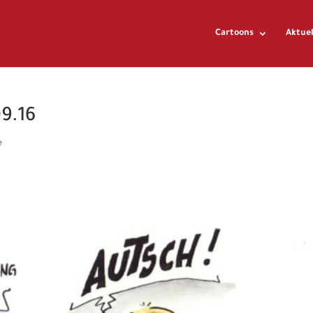
Cartoons
Aktuel
9.16
e