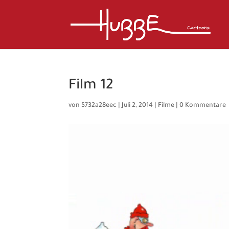
Film 12
von
5732a28eec
|
Juli 2, 2014
|
Filme
|
0 Kommentare
Video-
Player